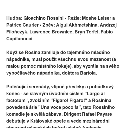
Hudba: Gioachino Rossini • Režie: Moshe Leiser a
Patrice Caurier • Zpěv: Aigul Akhmetshina, Andrzej
Filończyk, Lawrence Brownlee, Bryn Terfel, Fabio
Capitanucci
Když se Rosina zamiluje do tajemného mladého
nápadníka, musí použít všechnu svou mazanost (a
malou pomoc místního lokaje), aby vyzrála na svého
vypočítavého nápadníka, doktora Bartola.
Potěšující serenády, vtipné převleky a pohádkový
konec - se slavným úvodním číslem "Largo al
factotum", zvoláním "Figaro! Figaro!" a Rosinina
povedená árie "Una voce poco fa", tato Rossiniho
komedie je skvělá zábava. Dirigent Rafael Payare
debutuje v Královské opeře a vede mezinárodní
obsazení pěveckých hvězd včetně Andrzeje