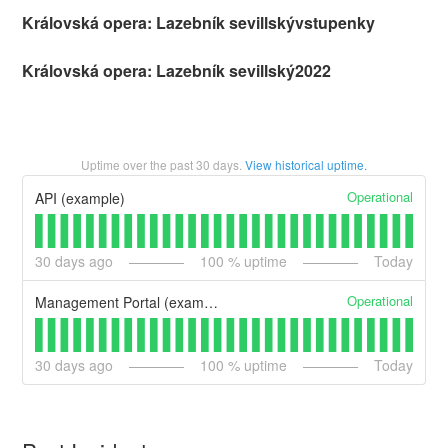
Královská opera: Lazebník sevillskývstupenky
Královská opera: Lazebník sevillský2022
Uptime over the past
30
days.
View historical uptime.
Operational
API (example)
30
days ago
100
% uptime
Today
Operational
Management Portal (example)
30
days ago
100
% uptime
Today